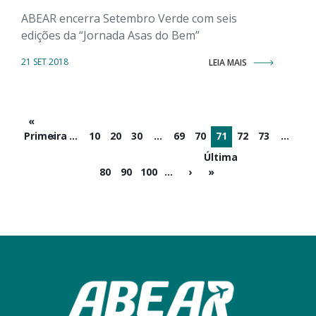
ABEAR encerra Setembro Verde com seis
edições da “Jornada Asas do Bem”
21 SET 2018
LEIA MAIS
«
Primeira
‹
...
10
20
30
...
69
70
71
72
73
...
Última
80
90
100
...
›
»