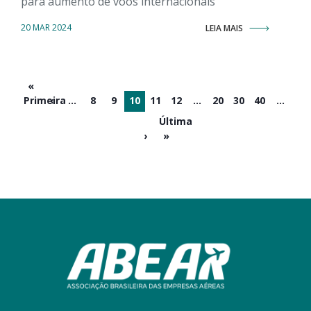
para aumento de voos internacionais
20 MAR 2024
LEIA MAIS
«
Primeira
‹
...
8
9
10
11
12
...
20
30
40
...
Última
›
»