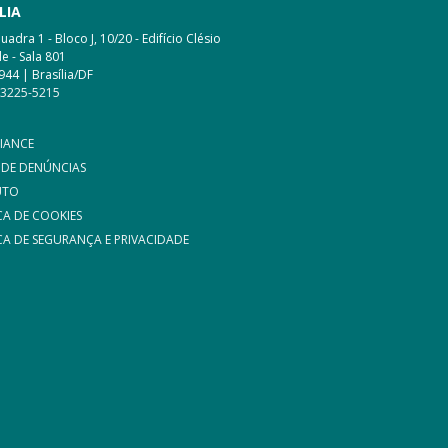
LIA
adra 1 - Bloco J, 10/20 - Edifício Clésio
e - Sala 801
944 | Brasília/DF
 3225-5215
IANCE
 DE DENÚNCIAS
UTO
CA DE COOKIES
CA DE SEGURANÇA E PRIVACIDADE