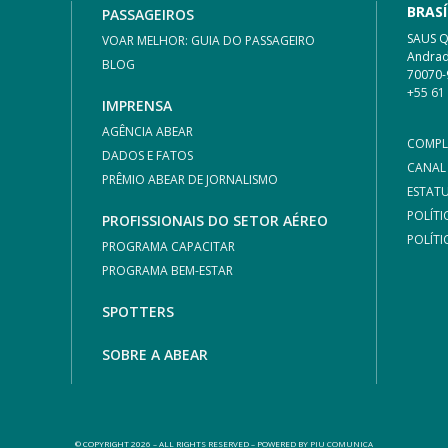
BRASÍ
PASSAGEIROS
SAUS Qu
VOAR MELHOR: GUIA DO PASSAGEIRO
Andrad
BLOG
70070-
+55 61
IMPRENSA
AGÊNCIA ABEAR
COMPL
DADOS E FATOS
CANAL
PRÊMIO ABEAR DE JORNALISMO
ESTAT
POLÍTI
PROFISSIONAIS DO SETOR AÉREO
POLÍTI
PROGRAMA CAPACITAR
PROGRAMA BEM-ESTAR
SPOTTERS
SOBRE A ABEAR
© COPYRIGHT 2026 – ALL RIGHTS RESERVED – POWERED BY
PIU COMUNICA