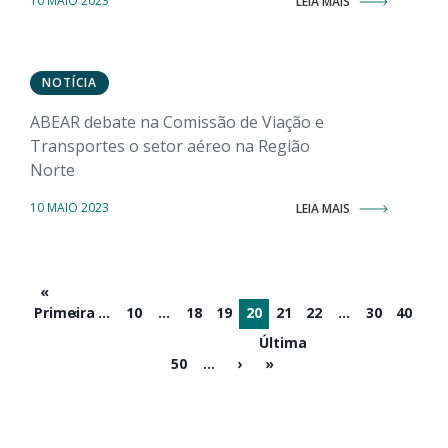
10 MAIO 2023
LEIA MAIS
NOTÍCIA
ABEAR debate na Comissão de Viação e
Transportes o setor aéreo na Região
Norte
10 MAIO 2023
LEIA MAIS
«
Primeira
‹
...
10
...
18
19
20
21
22
...
30
40
Última
50
...
›
»