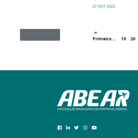
27 OUT 2022
«
Primeira
‹
...
10
20