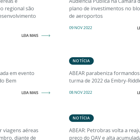
éreas e
Audiência Pública na Câmara 
o regional são
plano de investimentos no blo
desenvolvimento
de aeroportos
09 NOV 2022
L
LEIA MAIS
NOTÍCIA
ada em evento
ABEAR parabeniza formandos
 do Bem
turma de 2022 da Embry-Riddl
08 NOV 2022
LEIA MAIS
L
NOTÍCIA
 viagens aéreas
ABEAR: Petrobras volta a reaj
mbro, diante de
preço do QAV e alta acumulad