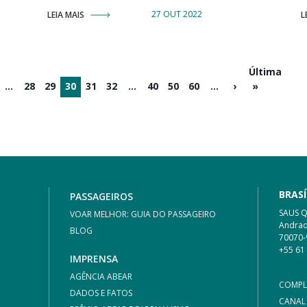
27 OUT 2022
LEIA MAIS
L
Última
...
28
29
30
31
32
...
40
50
60
...
›
»
BRASÍ
PASSAGEIROS
SAUS Qu
VOAR MELHOR: GUIA DO PASSAGEIRO
Andrad
BLOG
70070-
+55 61
IMPRENSA
AGÊNCIA ABEAR
COMPL
DADOS E FATOS
CANAL