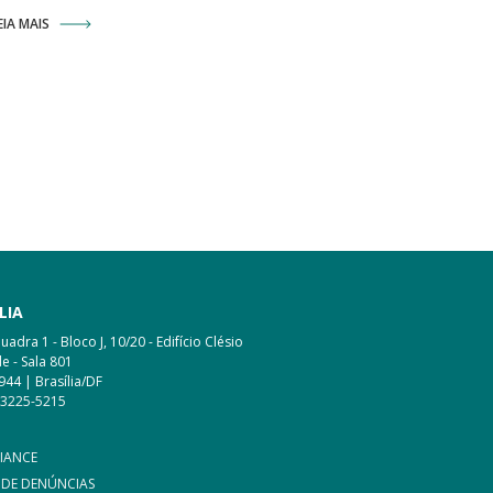
EIA MAIS
LIA
adra 1 - Bloco J, 10/20 - Edifício Clésio
e - Sala 801
944 | Brasília/DF
 3225-5215
IANCE
 DE DENÚNCIAS