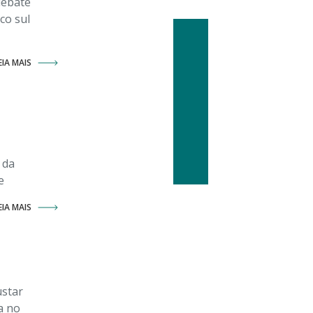
debate
co sul
EIA MAIS
 da
e
EIA MAIS
ustar
a no