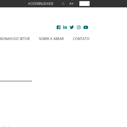
ACESSIBILIDADE
A-
A+
OUVIR
SIONAIS DO SETOR
SOBRE A ABEAR
CONTATO