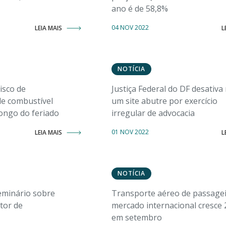
ano é de 58,8%
04 NOV 2022
LEIA MAIS
L
NOTÍCIA
isco de
Justiça Federal do DF desativa
e combustível
um site abutre por exercício
ongo do feriado
irregular de advocacia
01 NOV 2022
LEIA MAIS
L
NOTÍCIA
eminário sobre
Transporte aéreo de passage
tor de
mercado internacional cresce
em setembro