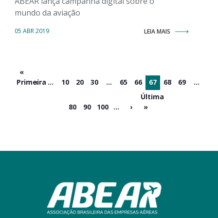
ABEAR lança campanha digital sobre o
mundo da aviação
05 ABR 2019
LEIA MAIS
«
Primeira
‹
...
10
20
30
...
65
66
67
68
69
...
Última
80
90
100
...
›
»