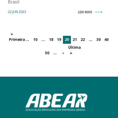
Brasil
22 JUN 2023
LEIA MAIS
«
Primeira
‹
...
10
...
18
19
20
21
22
...
30
40
Última
50
...
›
»