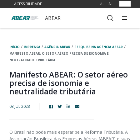
ACESSIBILIDADE
A-
A+
OUVIR
ABEAR
/
/
/
/
INÍCIO
IMPRENSA
AGÊNCIA ABEAR
PESQUISE NA AGÊNCIA ABEAR
MANIFESTO ABEAR: O SETOR AÉREO PRECISA DE ISONOMIA E
NEUTRALIDADE TRIBUTÁRIA
Manifesto ABEAR: O setor aéreo
precisa de isonomia e
neutralidade tributária
03 JUL 2023
O Brasil não pode mais esperar pela Reforma Tributária. A
Associação Brasileira das Empresas Aéreas (ABEAR) e suas