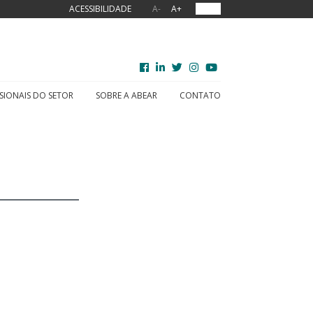
ACESSIBILIDADE
A-
A+
OUVIR
SIONAIS DO SETOR
SOBRE A ABEAR
CONTATO