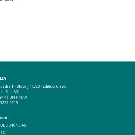
LIA
adra 1 - Bloco J, 10/20 - Edifício Clésio
e - Sala 801
944 | Brasília/DF
 3225-5215
IANCE
 DE DENÚNCIAS
UTO