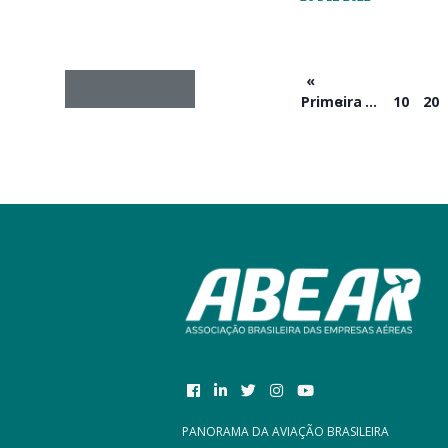
«
Primeira
‹
...
10
20
PANORAMA DA AVIAÇÃO BRASILEIRA