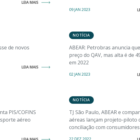
LEIA MAIS
09 JAN 2023
L
NOTÍCIA
sse de novos
ABEAR: Petrobras anuncia qu
preço do QAV, mas alta é de 4
em 2022
LEIA MAIS
02 JAN 2023
L
NOTÍCIA
enta PIS/COFINS
TJ São Paulo, ABEAR e compa
nsporte aéreo
aéreas lançam projeto-piloto 
conciliação com consumidores
22 DEZ 2022
LEIA MAIS
L