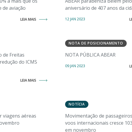
50% a mais que os
ABEAR parabeniza Belém pelo
 de aviação
aniversário de 407 anos da ci
12 JAN 2023
LEIA MAIS
L
NOTA DE POSICIONAMENTO
 de Freitas
NOTA PÚBLICA ABEAR
 redução do ICMS
09 JAN 2023
L
LEIA MAIS
NOTÍCIA
 viagens aéreas
Movimentação de passageiro
novembro
voos internacionais cresce 10
em novembro