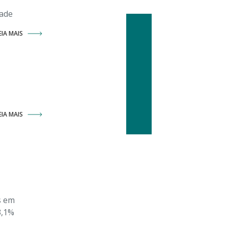
dade
EIA MAIS
EIA MAIS
s em
3,1%