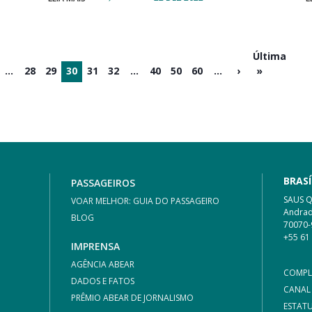
Última
...
28
29
30
31
32
...
40
50
60
...
›
»
BRASÍ
PASSAGEIROS
SAUS Qu
VOAR MELHOR: GUIA DO PASSAGEIRO
Andrad
BLOG
70070-
+55 61
IMPRENSA
AGÊNCIA ABEAR
COMPL
DADOS E FATOS
CANAL
PRÊMIO ABEAR DE JORNALISMO
ESTAT