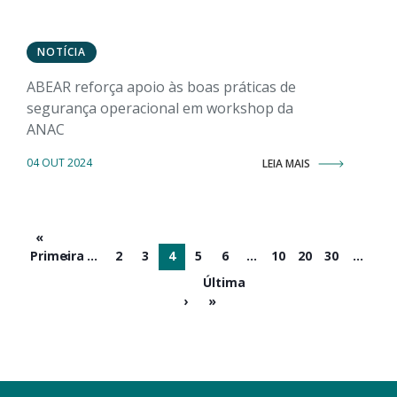
NOTÍCIA
ABEAR reforça apoio às boas práticas de
segurança operacional em workshop da
ANAC
04 OUT 2024
LEIA MAIS
«
Primeira
‹
...
2
3
4
5
6
...
10
20
30
...
Última
›
»