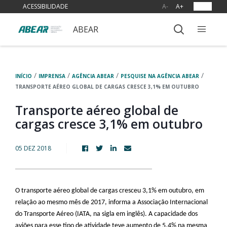
ACESSIBILIDADE
A-
A+
OUVIR
ABEAR
/
/
/
/
INÍCIO
IMPRENSA
AGÊNCIA ABEAR
PESQUISE NA AGÊNCIA ABEAR
TRANSPORTE AÉREO GLOBAL DE CARGAS CRESCE 3,1% EM OUTUBRO
Transporte aéreo global de
cargas cresce 3,1% em outubro
05 DEZ 2018
O transporte aéreo global de cargas cresceu 3,1% em outubro, em
relação ao mesmo mês de 2017, informa a Associação Internacional
do Transporte Aéreo (IATA, na sigla em inglês). A capacidade dos
aviões para esse tipo de atividade teve aumento de 5,4% na mesma