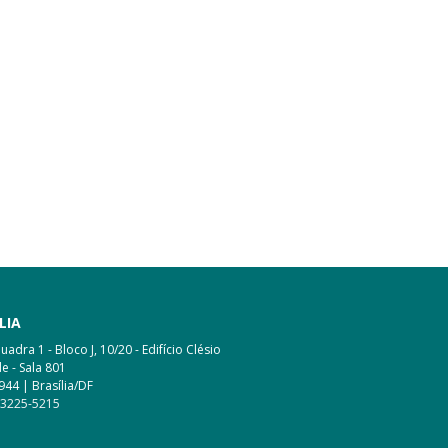
LIA
adra 1 - Bloco J, 10/20 - Edifício Clésio
e - Sala 801
944 | Brasília/DF
 3225-5215