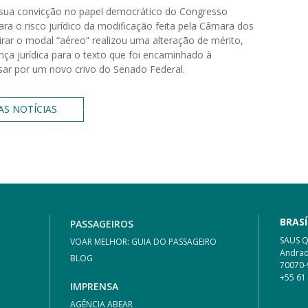
 sua convicção no papel democrático do Congresso
ara o risco jurídico da modificação feita pela Câmara dos
rar o modal “aéreo” realizou uma alteração de mérito,
ça jurídica para o texto que foi encaminhado à
r por um novo crivo do Senado Federal.
AS NOTÍCIAS
BRASÍ
PASSAGEIROS
SAUS Qu
VOAR MELHOR: GUIA DO PASSAGEIRO
Andrad
BLOG
70070-
+55 61
IMPRENSA
AGÊNCIA ABEAR