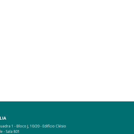
LIA
adra 1 - Bloco J, 10/20 - Edifício Clésio
e - Sala 801