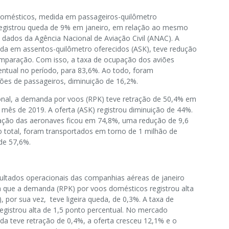
omésticos, medida em passageiros-quilômetro
registrou queda de 9% em janeiro, em relação ao mesmo
dados da Agência Nacional de Aviação Civil (ANAC). A
ada em assentos-quilômetro oferecidos (ASK), teve redução
paração. Com isso, a taxa de ocupação dos aviões
entual no período, para 83,6%. Ao todo, foram
ões de passageiros, diminuição de 16,2%.
nal, a demanda por voos (RPK) teve retração de 50,4% em
al mês de 2019. A oferta (ASK) registrou diminuição de 44%.
ação das aeronaves ficou em 74,8%, uma redução de 9,6
o total, foram transportados em torno de 1 milhão de
de 57,6%.
ltados operacionais das companhias aéreas de janeiro
que a demanda (RPK) por voos domésticos registrou alta
, por sua vez, teve ligeira queda, de 0,3%. A taxa de
egistrou alta de 1,5 ponto percentual. No mercado
da teve retração de 0,4%, a oferta cresceu 12,1% e o